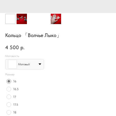
Кольцо 「Волчье Лыко」
4 500
р.
Матовость
Матовый
Размер
16
16.5
17
17.5
18