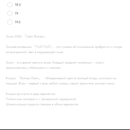
18.5
19
19.5
Зима 2026 「Свет Внутри」
Зимняя коллекция 「ПоЙ ПоЙ」- это сказка об осознанной храбрости и опоре
на внутренний свет в окружающей тьме.
Зима - это время света в окнах. Каждый предмет коллекции - игра с
преломлением, отблесками и сиянием.
Кольцо 「Волчье Лыко」 - обледеневший цветок волчьей ягоды, носимый на
пальцах. Волк - первый страх любой сказки, серый хранитель зимнего леса.
Кольцо доступно в двух вариантах:
Полностью матовый и с прозрачной серединкой
Шинка кольца покрыта глянцем в обоих вариантах